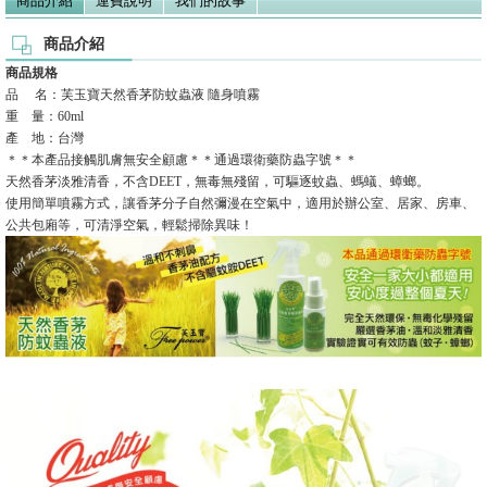
商品介紹
運費說明
我們的故事
商品介紹
商品規格
品 名：芙玉寶天然香茅防蚊蟲液 隨身噴霧
重 量：60ml
產 地：台灣
＊＊本產品接觸肌膚無安全顧慮＊＊通過環衛藥防蟲字號＊＊
天然香茅淡雅清香，不含DEET，無毒無殘留，可驅逐蚊蟲、螞蟻、蟑螂。
使用簡單噴霧方式，讓香茅分子自然彌漫在空氣中，適用於辦公室、居家、房車、
公共包廂等，可清淨空氣，輕鬆掃除異味！