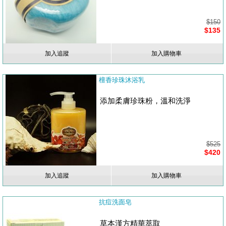
$150
$135
加入追蹤
加入購物車
檀香珍珠沐浴乳
添加柔膚珍珠粉，溫和洗淨
$525
$420
加入追蹤
加入購物車
抗痘洗面皂
草本漢方精華萃取