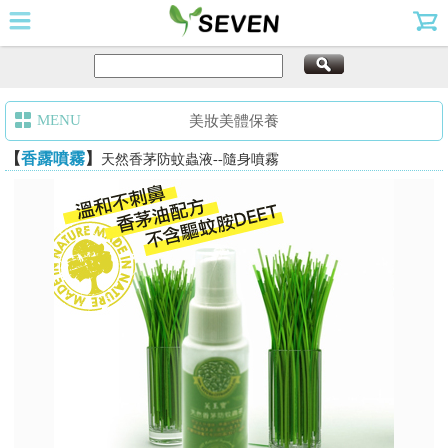
美妝美體保養
【
香露噴霧
】
天然香茅防蚊蟲液--隨身噴霧