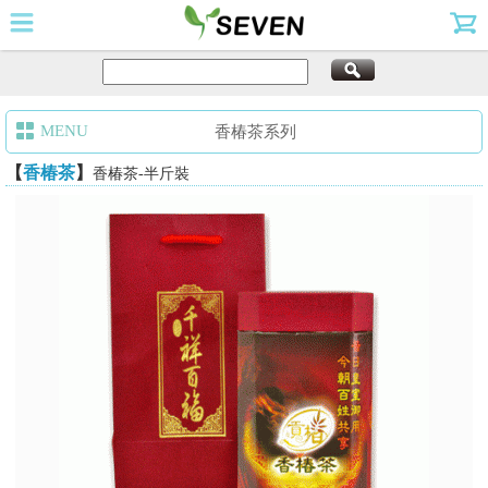
香椿茶系列
【
香椿茶
】
香椿茶-半斤裝